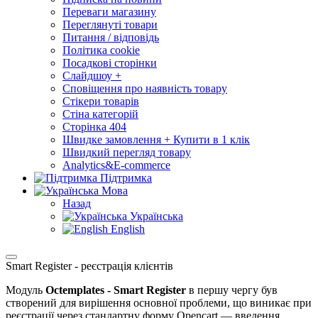
Переваги магазину
Переглянуті товари
Питання / відповідь
Політика cookie
Посадкові сторінки
Слайдшоу +
Сповіщення про наявність товару
Стікери товарів
Стіна категорій
Сторінка 404
Швидке замовлення + Купити в 1 клік
Швидкий перегляд товару
Analytics&E-commerce
Підтримка
Мова
Назад
Українська
English
Smart Register - реєстрація клієнтів
Модуль
Octemplates - Smart Register
в першу чергу був
створений для вирішення основної проблеми, що виникає при
реєстрації через стандартну форму Opencart — введення