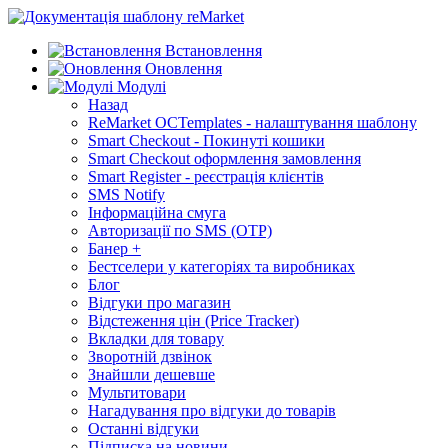
Встановлення
Оновлення
Модулі
Назад
ReMarket OCTemplates - налаштування шаблону
Smart Checkout - Покинуті кошики
Smart Checkout оформлення замовлення
Smart Register - реєстрація клієнтів
SMS Notify
Інформаційна смуга
Авторизації по SMS (OTP)
Банер +
Бестселери у категоріях та виробниках
Блог
Відгуки про магазин
Відстеження цін (Price Tracker)
Вкладки для товару
Зворотній дзвінок
Знайшли дешевше
Мультитовари
Нагадування про відгуки до товарів
Останні відгуки
Підписка на новини