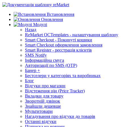
Встановлення
Оновлення
Модулі
Назад
ReMarket OCTemplates - налаштування шаблону
Smart Checkout - Покинуті кошики
Smart Checkout оформлення замовлення
Smart Register - реєстрація клієнтів
SMS Notify
Інформаційна смуга
Авторизації по SMS (OTP)
Банер +
Бестселери у категоріях та виробниках
Блог
Відгуки про магазин
Відстеження цін (Price Tracker)
Вкладки для товару
Зворотній дзвінок
Знайшли дешевше
Мультитовари
Нагадування про відгуки до товарів
Останні відгуки
Підписка на новини