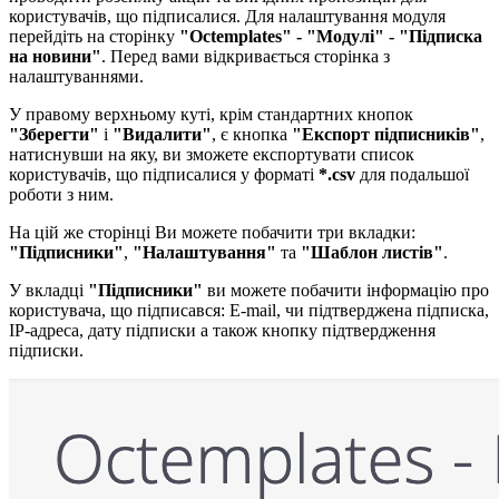
користувачів, що підписалися. Для налаштування модуля
перейдіть на сторінку
"Octemplates" - "Модулі" - "Підписка
на новини"
. Перед вами відкривається сторінка з
налаштуваннями.
У правому верхньому куті, крім стандартних кнопок
"Зберегти"
і
"Видалити"
, є кнопка
"Експорт підписників"
,
натиснувши на яку, ви зможете експортувати список
користувачів, що підписалися у форматі
*.csv
для подальшої
роботи з ним.
На цій же сторінці Ви можете побачити три вкладки:
"Підписники"
,
"Налаштування"
та
"Шаблон листів"
.
У вкладці
"Підписники"
ви можете побачити інформацію про
користувача, що підписався: E-mail, чи підтверджена підписка,
IP-адреса, дату підписки а також кнопку підтвердження
підписки.