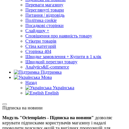
Переваги магазину
Переглянуті товари
Питання / відповідь
Політика cookie
Посадкові сторінки
Слайдшоу +
Сповіщення про наявність товару
Стікери товарів
Стіна категорій
Сторінка 404
Швидке замовлення + Купити в 1 клік
Швидкий перегляд товару
Analytics&E-commerce
Підтримка
Мова
Назад
Українська
English
Підписка на новини
Модуль "Octemplates - Підписка на новини"
дозволяє
керувати підписками користувачів магазину і надалі
проводити розсилку акцій та вигідних пропозицій для