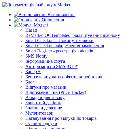
Встановлення
Оновлення
Модулі
Назад
ReMarket OCTemplates - налаштування шаблону
Smart Checkout - Покинуті кошики
Smart Checkout оформлення замовлення
Smart Register - реєстрація клієнтів
SMS Notify
Інформаційна смуга
Авторизації по SMS (OTP)
Банер +
Бестселери у категоріях та виробниках
Блог
Відгуки про магазин
Відстеження цін (Price Tracker)
Вкладки для товару
Зворотній дзвінок
Знайшли дешевше
Мультитовари
Нагадування про відгуки до товарів
Останні відгуки
Підписка на новини