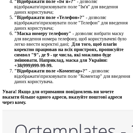
"Відображати поле «Ім`я»?​"
- дозволяє
відображати\приховувати поле "Ім'я" для введення
даних користувача;
"Відображати поле «Телефон»?​"
- дозволяє
відображати\приховувати поле "Телефон" для введення
даних користувача;
"Маска номеру телефону​"
- дозволяє вибрати маску
для введення номера телефону, щоб користувачеві було
легко ввести коректні дані;
Для того, щоб плагін
коректно працював на всіх пристроях, прописуйте
символ "9", де 9 - це числа, які можливо буде
змінювати. Наприклад, маска для України
:
+38(999)999-99-99.
"Відображати поле «Коментар»?​"
- дозволяє
відображати\приховувати поле "Коментар" для введення
даних користувача.
Увага! Якщо для отримання повідомлень ви хочете
вказати більше одного адреси, вказуйте поштові адреси
через кому.​