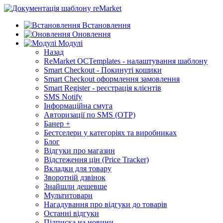
Встановлення
Оновлення
Модулі
Назад
ReMarket OCTemplates - налаштування шаблону
Smart Checkout - Покинуті кошики
Smart Checkout оформлення замовлення
Smart Register - реєстрація клієнтів
SMS Notify
Інформаційна смуга
Авторизації по SMS (OTP)
Банер +
Бестселери у категоріях та виробниках
Блог
Відгуки про магазин
Відстеження цін (Price Tracker)
Вкладки для товару
Зворотній дзвінок
Знайшли дешевше
Мультитовари
Нагадування про відгуки до товарів
Останні відгуки
Підписка на новини