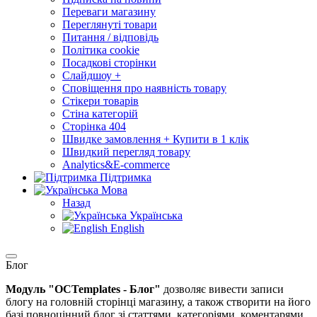
Переваги магазину
Переглянуті товари
Питання / відповідь
Політика cookie
Посадкові сторінки
Слайдшоу +
Сповіщення про наявність товару
Стікери товарів
Стіна категорій
Сторінка 404
Швидке замовлення + Купити в 1 клік
Швидкий перегляд товару
Analytics&E-commerce
Підтримка
Мова
Назад
Українська
English
Блог
Модуль "OСTemplates - Блог"
дозволяє вивести записи
блогу на головній сторінці магазину, а також створити на його
базі повноцінний блог зі статтями, категоріями, коментарями