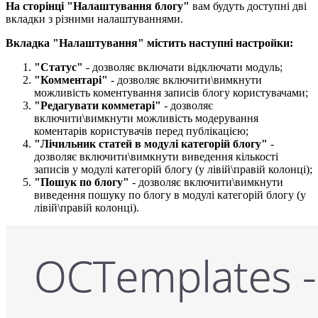
На сторінці "Налаштування блогу"
вам будуть доступні дві
вкладки з різними налаштуваннями.
Вкладка "Налаштування" містить наступні настройки:​
"Статус"
- дозволяє включати відключати модуль;
"Комментарі"
- дозволяє включити\вимкнути
можливість коментування записів блогу користувачами;
"Редагувати комметарі​"
- дозволяє
включити\вимкнути можливість модерування
коментарів користувачів перед публікацією;
"Лічильник статей в модулі категорій блогу​"
-
дозволяє включити\вимкнути виведення кількості
записів у модулі категорій блогу (у лівій\правій колонці);
"Пошук по блогу​"
- дозволяє включити\вимкнути
виведення пошуку по блогу в модулі категорій блогу (у
лівій\правій колонці).