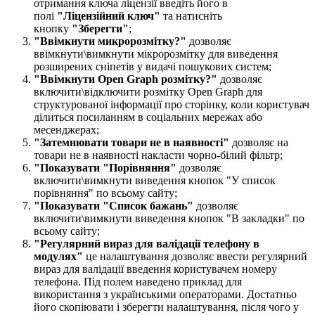
отримання ключа ліцензії введіть його в
полі
"Ліцензійний ключ"
та натисніть
кнопку
"Зберегти"
;
"Ввімкнути микророзмітку?"
дозволяє
ввімкнути\вимкнути мікророзмітку для виведення
розширених сніпетів у видачі пошукових систем;
"Ввімкнути Open Graph розмітку?"
дозволяє
включити\відключити розмітку Open Graph для
структурованої інформації про сторінку, коли користувач
ділиться посиланням в соціальних мережах або
месенджерах;
"Затемнювати товари не в наявності"
дозволяє на
товари не в наявності накласти чорно-білий фільтр;
"Показувати "Порівняння
"
дозволяє
включити\вимкнути виведення кнопок "У список
порівняння" по всьому сайту;
"Показувати "Список бажань"
дозволяє
включити\вимкнути виведення кнопок "В закладки" по
всьому сайту;
"Регулярний вираз для валідації телефону в
модулях"
це налаштування дозволяє ввести регулярний
вираз для валідації введення користувачем номеру
телефона. Під полем наведено приклад для
використання з українськими операторами. Достатньо
його скопіювати і зберегти налаштування, після чого у