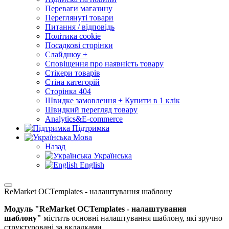
Переваги магазину
Переглянуті товари
Питання / відповідь
Політика cookie
Посадкові сторінки
Слайдшоу +
Сповіщення про наявність товару
Стікери товарів
Стіна категорій
Сторінка 404
Швидке замовлення + Купити в 1 клік
Швидкий перегляд товару
Analytics&E-commerce
Підтримка
Мова
Назад
Українська
English
ReMarket OCTemplates - налаштування шаблону
Модуль "ReMarket OCTemplates - налаштування
шаблону"
містить основні налаштування шаблону, які зручно
структуровані за вкладками.