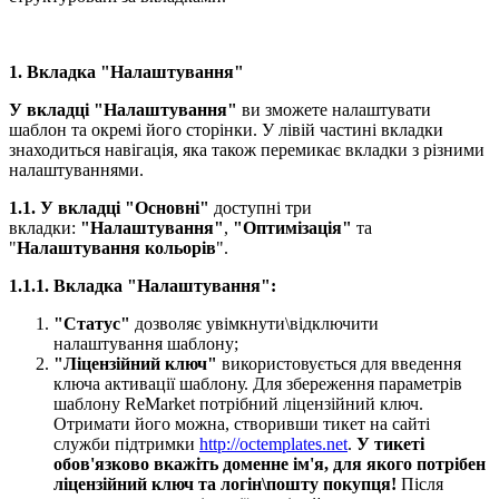
1. Вкладка "Налаштування"
У вкладці "Налаштування"
ви зможете налаштувати
шаблон та окремі його сторінки. У лівій частині вкладки
знаходиться навігація, яка також перемикає вкладки з різними
налаштуваннями.
1.1. У вкладці "Основні"
доступні три
вкладки:
"Налаштування"
,
"Оптимізація"
та
"
Налаштування кольорів
".
1.1.1. Вкладка "Налаштування":
"Статус"
дозволяє увімкнути\відключити
налаштування шаблону;
"Ліцензійний ключ"
використовується для введення
ключа активації шаблону. Для збереження параметрів
шаблону ReMarket потрібний ліцензійний ключ.
Отримати його можна, створивши тикет на сайті
служби підтримки
http://octemplates.net
.
У тикеті
обов'язково вкажіть доменне ім'я, для якого потрібен
ліцензійний ключ та логін\пошту покупця!​
Після