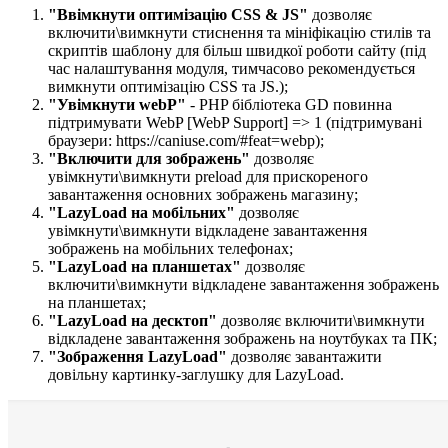
"Ввімкнути оптимізацію​ CSS & JS"
дозволяє
включити\вимкнути стиснення та мініфікацію стилів та
скриптів шаблону для більш швидкої роботи сайту (під
час налаштування модуля, тимчасово рекомендується
вимкнути оптимізацію CSS та JS.);
"Увімкнути
webP"
- PHP бібліотека GD повинна
підтримувати WebP [WebP Support] => 1 (підтримувані
браузери: https://caniuse.com/#feat=webp);
"Включити для зображень​"
дозволяє
увімкнути\вимкнути preload для прискореного
завантаження основних зображень магазину;
"LazyLoad на мобільних"
дозволяє
увімкнути\вимкнути відкладене завантаження
зображень на мобільних телефонах;
"LazyLoad на планшетах"
дозволяє
включити\вимкнути відкладене завантаження зображень
на планшетах;
"LazyLoad на десктоп"
дозволяє включити\вимкнути
відкладене завантаження зображень на ноутбуках та ПК;
"Зображення LazyLoad​"
дозволяє завантажити
довільну картинку-заглушку для LazyLoad.