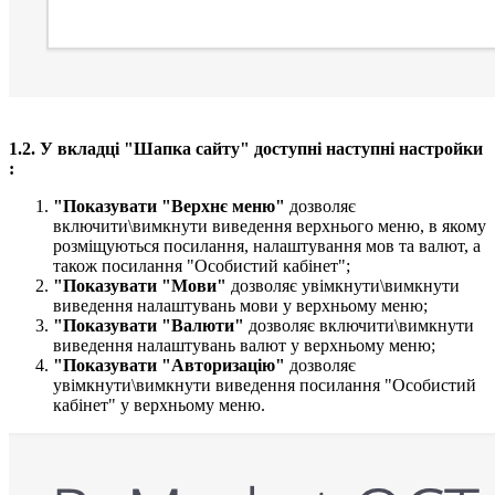
1.2.
У вкладці "Шапка сайту" доступні наступні настройки​
:
"Показувати "Верхнє меню"
дозволяє
включити\вимкнути виведення верхнього меню, в якому
розміщуються посилання, налаштування мов та валют, а
також посилання "Особистий кабінет";
"Показувати "Мови"
дозволяє увімкнути\вимкнути
виведення налаштувань мови у верхньому меню;
"Показувати "Валюти"
дозволяє включити\вимкнути
виведення налаштувань валют у верхньому меню;
"Показувати "Авторизацію"
дозволяє
увімкнути\вимкнути виведення посилання "Особистий
кабінет" у верхньому меню.