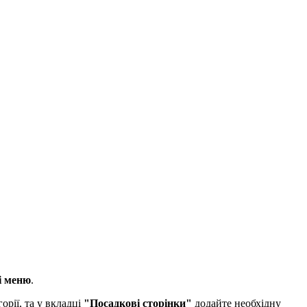
лі меню
.
орії, та у вкладці
"Посадкові сторінки"
додайте необхідну