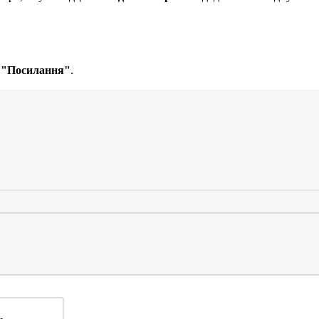
а
"Посилання"
.