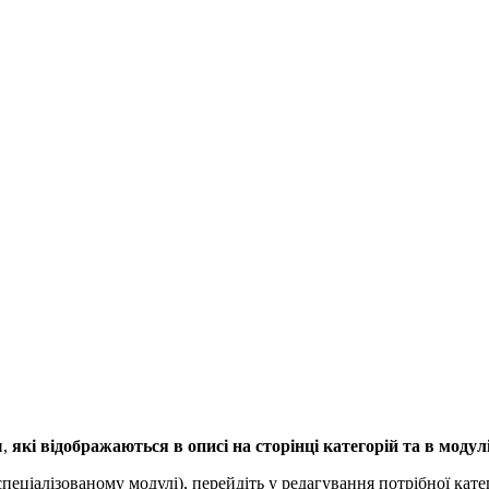
и,
які відображаються в описі на сторінці категорій та в моду
пеціалізованому модулі), перейдіть у редагування потрібної катег