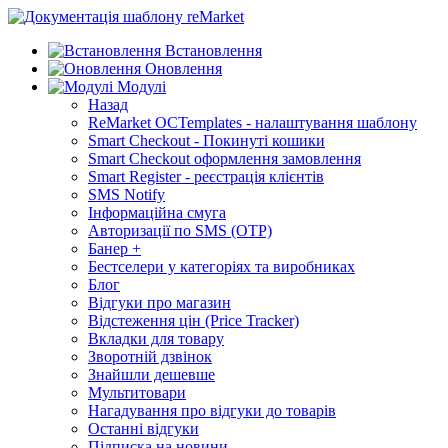
Встановлення
Оновлення
Модулі
Назад
ReMarket OCTemplates - налаштування шаблону
Smart Checkout - Покинуті кошики
Smart Checkout оформлення замовлення
Smart Register - реєстрація клієнтів
SMS Notify
Інформаційна смуга
Авторизації по SMS (OTP)
Банер +
Бестселери у категоріях та виробниках
Блог
Відгуки про магазин
Відстеження цін (Price Tracker)
Вкладки для товару
Зворотній дзвінок
Знайшли дешевше
Мультитовари
Нагадування про відгуки до товарів
Останні відгуки
Підписка на новини