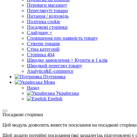
Переваги магазину
Переглянуті товари
Питання / відповідь
Політика cookie
Посадкові сторінки
Слайдшоу +
Сповіщення про наявність товару
Стікери товарів
Стіна категорій
Сторінка 404
Швидке замовлення + Купити в 1 клік
Швидкий перегляд товару
Analytics&E-commerce
Підтримка
Мова
Назад
Українська
English
Посадкові сторінки
Цей модуль дозволить вивести посилання на посадкові сторінк
Щоб додати потрібні посилання (які заздалегідь підготовлені у с