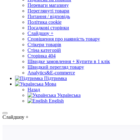
Переваги магазину
Переглянуті товари
Питання / відповідь
Політика cookie
Посадкові сторінки
Слайдшоу +
Сповіщення про наявність товару
Стікери товарів
Стіна категорій
Сторінка 404
Швидке замовлення + Купити в 1 клік
Швидкий перегляд товару
Analytics&E-commerce
Підтримка
Мова
Назад
Українська
English
Слайдшоу +