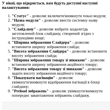
У вікні, що відкриється, вам будуть доступні наступні
налаштування:
"Статус"
- дозволяє включити\вимкнути показ модуля;
"Назва модуля"
- дозволяє ввести системну назву
модуля;
"Слайд-шоу"
- дозволяє вибрати заздалегідь
заготовлений блок слайдшоу, створений згідно з
інструкціями вище;
"Ширина зображення Слайдера​"
- дозволяє
встановити ширину зображення слайда;
"Висота зображення Слайдера​"
- дозволяє встановити
висоту зображення слайда;
"Ширина зображення товару зі знижкою​"
- дозволяє
встановити ширину зображення акційного товару;
"Висота зображення товару зі знижкою​"
- дозволяє
задати висоту зображення акційного товару;
"Показувати пагінацію​"
- дозволяє
увімкнути\вимкнути відображення пагінації в блоці
слайдшоу;
"Preload зображень
"
- дозволяє увімкнути\вимкнути
попереднє завантаження зображень слайдшоу.