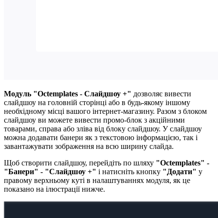
Модуль "Octemplates - Слайдшоу +"
дозволяє вивести
слайдшоу на головній сторінці або в будь-якому іншому
необхідному місці вашого інтернет-магазину. Разом з блоком
слайдшоу ви можете вивести промо-блок з акційними
товарами, справа або зліва від блоку слайдшоу. У слайдшоу
можна додавати банери як з текстовою інформацією, так і
завантажувати зображення на всю ширину слайда.
Щоб створити слайдшоу, перейдіть по шляху
"Octemplates" -
"Банери" - "Слайдшоу +"
і натисніть кнопку
"Додати"
у
правому верхньому куті в налаштуваннях модуля, як це
показано на ілюстрації нижче.