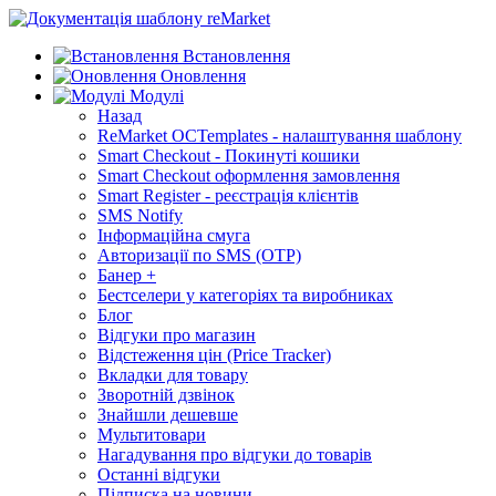
Встановлення
Оновлення
Модулі
Назад
ReMarket OCTemplates - налаштування шаблону
Smart Checkout - Покинуті кошики
Smart Checkout оформлення замовлення
Smart Register - реєстрація клієнтів
SMS Notify
Інформаційна смуга
Авторизації по SMS (OTP)
Банер +
Бестселери у категоріях та виробниках
Блог
Відгуки про магазин
Відстеження цін (Price Tracker)
Вкладки для товару
Зворотній дзвінок
Знайшли дешевше
Мультитовари
Нагадування про відгуки до товарів
Останні відгуки
Підписка на новини