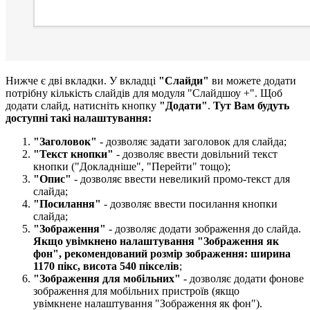
Нижче є дві вкладки. У вкладці
"Слайди"
ви можете додати
потрібну кількість слайдів для модуля "Слайдшоу +". Щоб
додати слайд, натисніть кнопку
"Додати"
.
Тут Вам будуть
доступні такі налаштування:
"Заголовок"
- дозволяє задати заголовок для слайда;
"Текст кнопки"
- дозволяє ввести довільний текст
кнопки ("Докладніше", "Перейти" тощо);
"Опис"
- дозволяє ввести невеликий промо-текст для
слайда;
"Посилання
"
- дозволяє ввести посилання кнопки
слайда;
"Зображення
"
-
дозволяє додати зображення до слайда.
Якщо увімкнено налаштування "Зображення як
фон", рекомендований розмір зображення: ширина
1170 пікс, висота 540 пікселів
;
"Зображення
для мобільних"
-
дозволяє додати фонове
зображення для мобільних пристроїв (якщо
увімкнене налаштування "Зображення як фон").